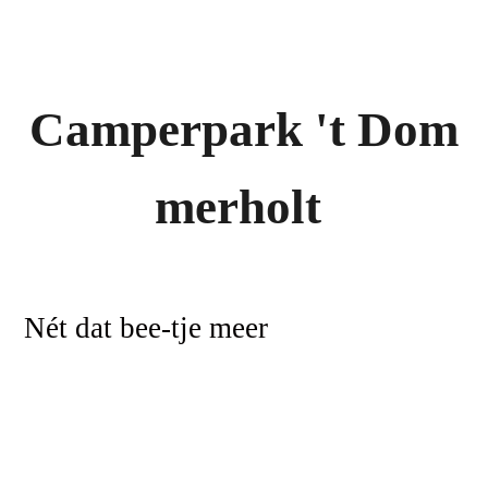
Campe
rpark
'
t
Dom
merholt
Nét dat bee-tje meer